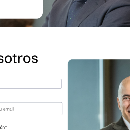
sotros
ión*