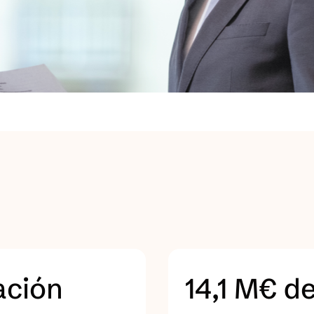
ación
14,1 M€ d