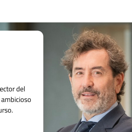
ector del
n ambicioso
urso.