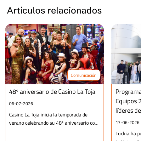
Artículos relacionados
Comunicación
48º aniversario de Casino La Toja
Programa 
Equipos 2
06-07-2026
líderes d
Casino La Toja inicia la temporada de
verano celebrando su 48º aniversario con
17-06-2026
una fiesta temática inspirada en la icónica
Luckia ha p
película de Moulin Rouge. El